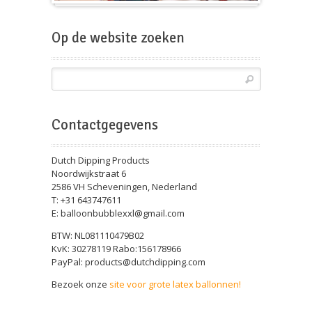
Beursballon
Op de website zoeken
Contactgegevens
Dutch Dipping Products
Noordwijkstraat 6
2586 VH Scheveningen, Nederland
T: +31 643747611
E: balloonbubblexxl@gmail.com
BTW: NL081110479B02
KvK: 30278119 Rabo:156178966
PayPal: products@dutchdipping.com
Bezoek onze
site voor grote latex ballonnen!