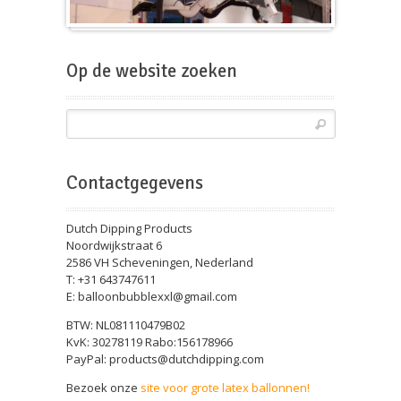
Beursballon
Op de website zoeken
Contactgegevens
Dutch Dipping Products
Noordwijkstraat 6
2586 VH Scheveningen, Nederland
T: +31 643747611
E: balloonbubblexxl@gmail.com
BTW: NL081110479B02
KvK: 30278119 Rabo:156178966
PayPal: products@dutchdipping.com
Bezoek onze
site voor grote latex ballonnen!