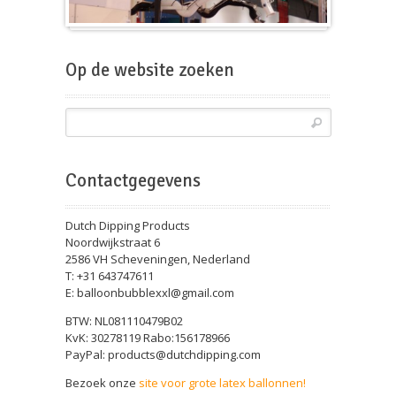
Beursballon
Op de website zoeken
Contactgegevens
Dutch Dipping Products
Noordwijkstraat 6
2586 VH Scheveningen, Nederland
T: +31 643747611
E: balloonbubblexxl@gmail.com
BTW: NL081110479B02
KvK: 30278119 Rabo:156178966
PayPal: products@dutchdipping.com
Bezoek onze
site voor grote latex ballonnen!