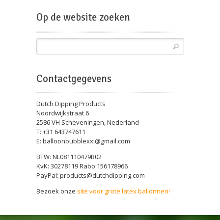
Beursballon
Op de website zoeken
Contactgegevens
Dutch Dipping Products
Noordwijkstraat 6
2586 VH Scheveningen, Nederland
T: +31 643747611
E: balloonbubblexxl@gmail.com
BTW: NL081110479B02
KvK: 30278119 Rabo:156178966
PayPal: products@dutchdipping.com
Bezoek onze
site voor grote latex ballonnen!