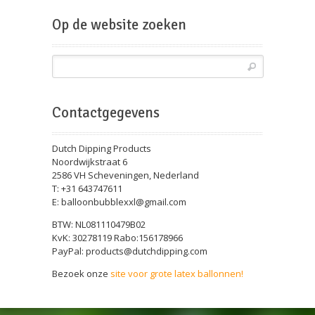
Beursballon
Op de website zoeken
Contactgegevens
Dutch Dipping Products
Noordwijkstraat 6
2586 VH Scheveningen, Nederland
T: +31 643747611
E: balloonbubblexxl@gmail.com
BTW: NL081110479B02
KvK: 30278119 Rabo:156178966
PayPal: products@dutchdipping.com
Bezoek onze
site voor grote latex ballonnen!