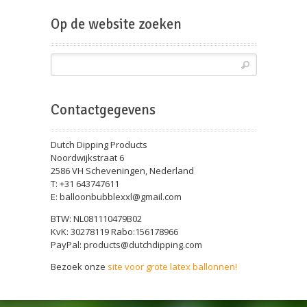
Beursballon
Op de website zoeken
Contactgegevens
Dutch Dipping Products
Noordwijkstraat 6
2586 VH Scheveningen, Nederland
T: +31 643747611
E: balloonbubblexxl@gmail.com
BTW: NL081110479B02
KvK: 30278119 Rabo:156178966
PayPal: products@dutchdipping.com
Bezoek onze
site voor grote latex ballonnen!