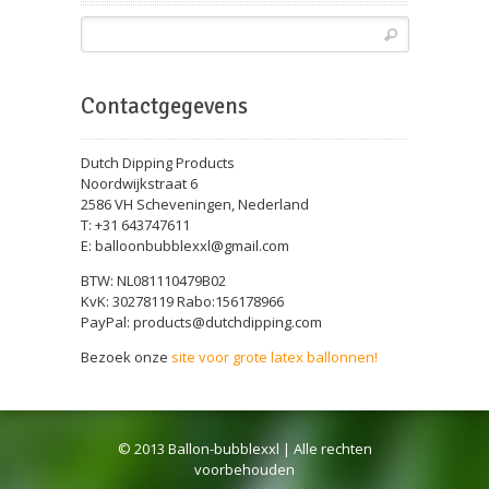
Contactgegevens
Dutch Dipping Products
Noordwijkstraat 6
2586 VH Scheveningen, Nederland
T: +31 643747611
E: balloonbubblexxl@gmail.com
BTW: NL081110479B02
KvK: 30278119 Rabo:156178966
PayPal: products@dutchdipping.com
Bezoek onze
site voor grote latex ballonnen!
© 2013 Ballon-bubblexxl | Alle rechten
voorbehouden