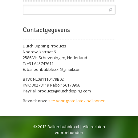
Contactgegevens
Dutch Dipping Products
Noordwijkstraat 6
2586 VH Scheveningen, Nederland
T: +31 643747611
E: balloonbubblexxl@gmail.com
BTW: NL081110479B02
KvK: 30278119 Rabo:156178966
PayPal: products@dutchdipping.com
Bezoek onze
site voor grote latex ballonnen!
© 2013 Ballon-bubblexxl | Alle rechten
voorbehouden