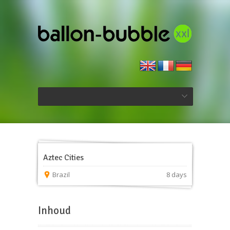
Aztec Cities
Brazil
8 days
Inhoud