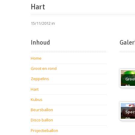
Hart
15/11/2012 in
Inhoud
Galer
Home
Groot en rond
Zeppelins
Groo
en
Hart
rond
Kubus
Beursballon
Spec
op
Disco ballon
maat
Projectieballon