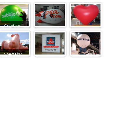
Groot en
rond
Zeppelins
Hart
Specials/
op maat
Kubus
Beursballon