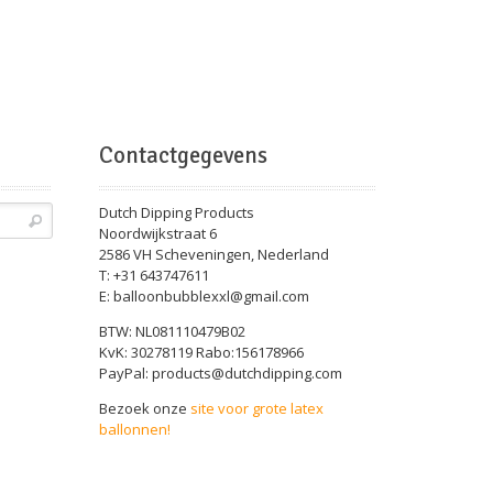
Contactgegevens
Dutch Dipping Products
Noordwijkstraat 6
2586 VH Scheveningen, Nederland
T: +31 643747611
E: balloonbubblexxl@gmail.com
BTW: NL081110479B02
KvK: 30278119 Rabo:156178966
PayPal: products@dutchdipping.com
Bezoek onze
site voor grote latex
ballonnen!