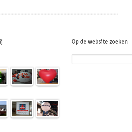
ij
Op de website zoeken
t
Zeppelins
Hart
ials/
Kubus
Beursballon