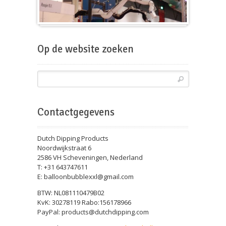
Beursballon
Op de website zoeken
Contactgegevens
Dutch Dipping Products
Noordwijkstraat 6
2586 VH Scheveningen, Nederland
T: +31 643747611
E: balloonbubblexxl@gmail.com
BTW: NL081110479B02
KvK: 30278119 Rabo:156178966
PayPal: products@dutchdipping.com